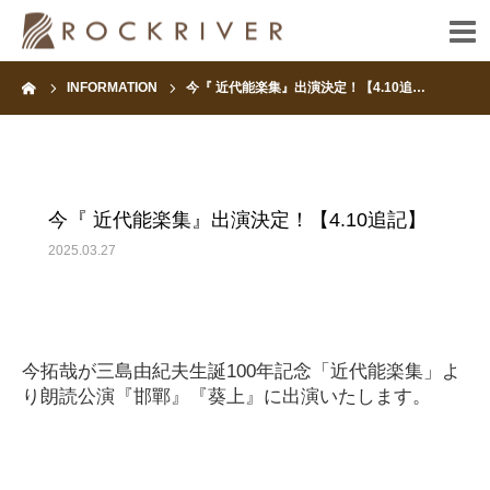
ーム
INFORMATION
今『 近代能楽集』出演決定！【4.10追…
HOME
INFORMATION
今『 近代能楽集』出演決定！【4.10追記】
ARTIST
2025.03.27
FANCLUB
CONTACT
今拓哉が三島由紀夫生誕100年記念「近代能楽集」よ
り朗読公演『邯鄲』『葵上』に出演いたします。