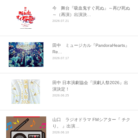
今 舞台『吸血鬼すぐ死ぬ』～再び死ぬ
～（再演）出演決…
2026.07.21
田中 ミュージカル『PandoraHearts』
Re…
2026.07.17
田中 日本演劇協会『演劇人祭2026』出
演決定！
2026.06.25
山口 ラジオドラマ FMシアター『 チク
り。 』出演…
2026.06.10