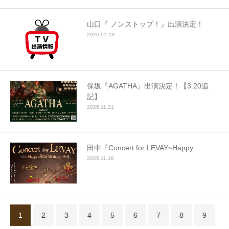
山口『 ノンストップ！』出演決定！
2026.01.13
保坂『AGATHA』出演決定！【3.20追
記】
2025.11.21
田中『Concert for LEVAY~Happy…
2025.11.18
1
2
3
4
5
6
7
8
9