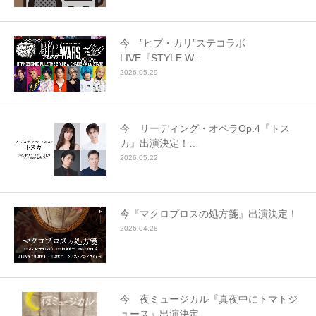
今 ”ヒプ・カリ”ステコラボ
LIVE『STYLE W…
2026.05.29
今 リーディング・オペラOp.4『トス
カ』出演決定！…
2026.05.22
今『マクロプロスの処方箋』出演決定！
2026.04.28
今 夜ミュージカル『真夜中にトマトジ
ュース』出演決定…