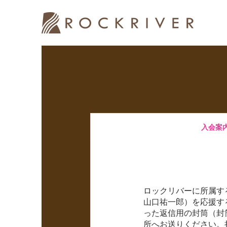
入会案
ロックリバーに所属す
山口祐一郎）を応援す
った返信用の封筒（封
所へお送りください。