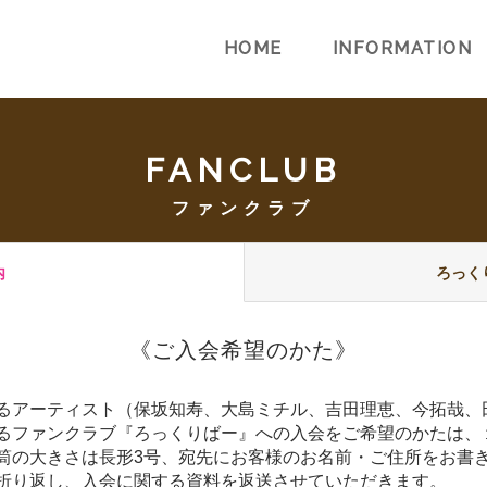
HOME
INFORMATION
FANCLUB
ファンクラブ
内
ろっく
《ご入会希望のかた》
るアーティスト（保坂知寿、大島ミチル、吉田理恵、今拓哉、
るファンクラブ『ろっくりばー』への入会をご希望のかたは、
筒の大きさは長形3号、宛先にお客様のお名前・ご住所をお書
折り返し、入会に関する資料を返送させていただきます。