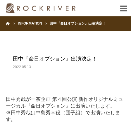
ーム
INFORMATION
田中『命日オプション』出演決定！
HOME
INFORMATION
田中『命日オプション』出演決定！
ARTIST
2022.05.13
FANCLUB
CONTACT
田中秀哉が一茶企画 第４回公演 新作オリジナルミュ
ージカル『命日オプション』に出演いたします。
※田中秀哉は中島秀幸役（団子組）で出演いたしま
す。